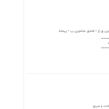
ری ق.غ = قاشق غذاخوری پ = پیمانه
راحت و سریع