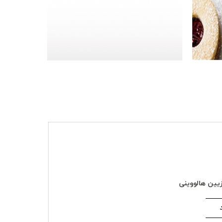
یین هالووینی